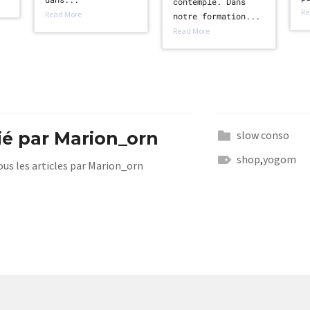
contemple. Dans
Re
Read More
notre formation...
Read More
ié par
Marion_orn
slow conso
shop
,
yogom
tous les articles par Marion_orn