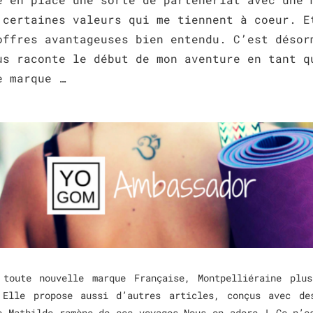
 certaines valeurs qui me tiennent à coeur. E
offres avantageuses bien entendu. C’est désor
us raconte le début de mon aventure en tant q
e marque …
oute nouvelle marque Française, Montpelliéraine plus
 Elle propose aussi d’autres articles, conçus avec de
e Mathilde ramène de ses voyages.Nous on adore ! Ce n’e