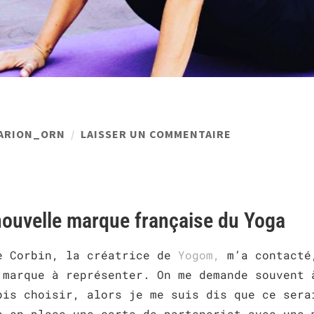
ARION_ORN
LAISSER UN COMMENTAIRE
nouvelle marque française du Yoga
e Corbin, la créatrice de
Yogom,
m’a contacté
 marque à représenter. On me demande souvent 
pis choisir, alors je me suis dis que ce sera
e en place une sorte de parteneriat avec une 