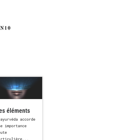
es éléments
’ayurvéda accorde
ne importance
oute
articulière...