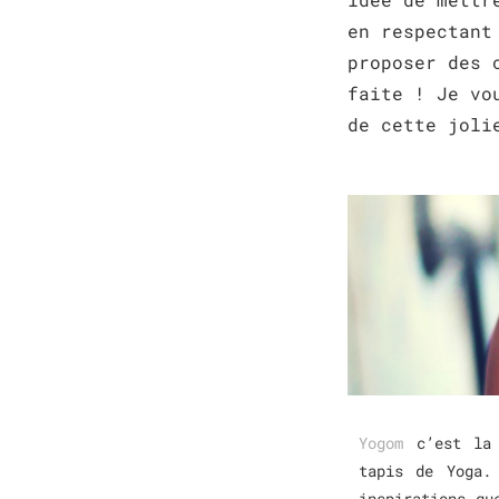
en respectant
proposer des 
faite ! Je vo
de cette joli
Yogom
c’est la t
tapis de Yoga.
inspirations qu