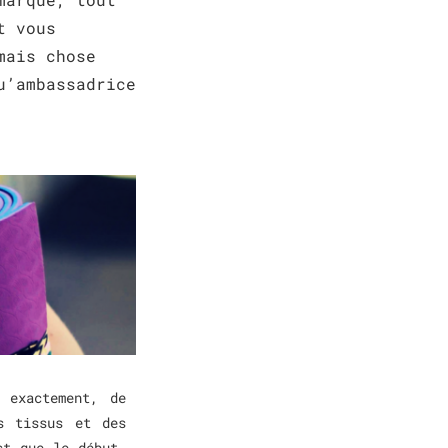
t vous
mais chose
u’ambassadrice
 exactement, de
s tissus et des
st que le début,