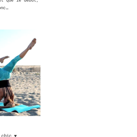
onc…
chic ♥︎