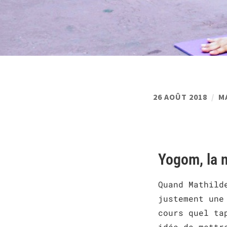
26 AOÛT 2018
M
Yogom, la 
Quand Mathild
justement une
cours quel ta
idée de mettr