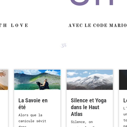
ૐ
La Savoie en
Silence et Yoga
L
été
dans le Haut
L
Atlas
u
Alors que la
t
canicule sévit
Silence, on
p
dans...