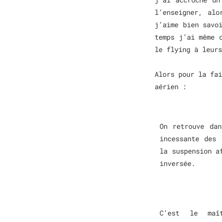
l’enseigner, al
j’aime bien savo
temps j’ai même 
le flying à leur
Alors pour la fai
aérien :
On retrouve dan
incessante des 
la suspension a
inversée.
C’est le maî