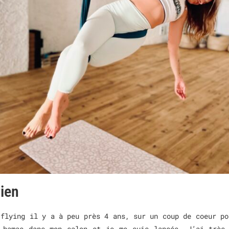
ien
 flying il y a à peu près 4 ans, sur un coup de coeur po
 hamac dans mon salon et je me suis lancée. J’ai très