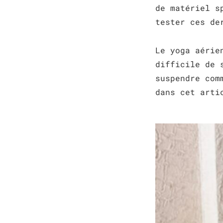
de matériel s
tester ces de
Le yoga aérie
difficile de 
suspendre com
dans cet arti