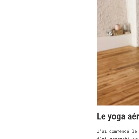
Le yoga aér
J’ai commencé le
j’ai accroché un