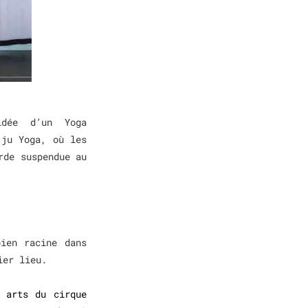
idée d’un Yoga
jju Yoga, où les
rde suspendue au
ien racine dans
mier lieu.
 arts du cirque