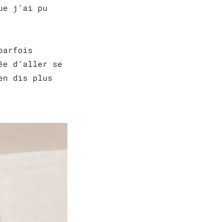
ue j’ai pu
parfois
ée d’aller se
en dis plus