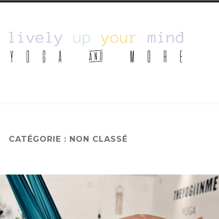
Lively Up Your
Yoga & More
Mind
CATÉGORIE :
NON CLASSÉ